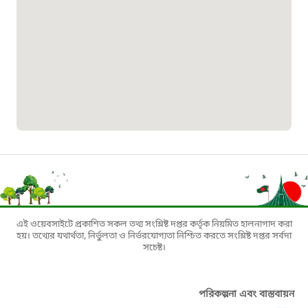
০১৯০৮৮৮৮৮৮৮
মাদকদ্রব্য নিয়ন্ত্রণ হটলাইন
১৬১১৩
জরুরী অভ্যন্তরীণ নৌ-পরিবহন হটলাইন
১৬৪৪৫
পাসপোর্ট বাতায়ন হটলাইন
এই ওয়েবসাইটে প্রকাশিত সকল তথ্য সংশ্লিষ্ট দপ্তর কর্তৃক নিয়মিত হালনাগাদ করা
হয়। তথ্যের যথার্থতা, নির্ভুলতা ও নির্ভরযোগ্যতা নিশ্চিত করতে সংশ্লিষ্ট দপ্তর সর্বদা
১৬১৭১
সচেষ্ট।
বাংলাদেশ মুক্তিযোদ্ধা কল্যাণ ট্রাস্ট
পরিকল্পনা এবং বাস্তবায়ন