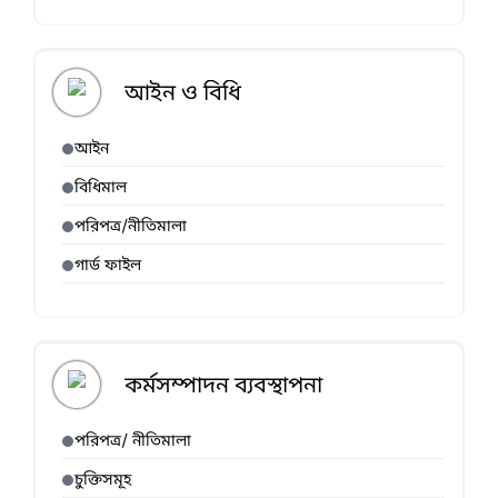
আইন ও বিধি
আইন
বিধিমাল
পরিপত্র/নীতিমালা
গার্ড ফাইল
কর্মসম্পাদন ব্যবস্থাপনা
পরিপত্র/ নীতিমালা
চুক্তিসমূহ